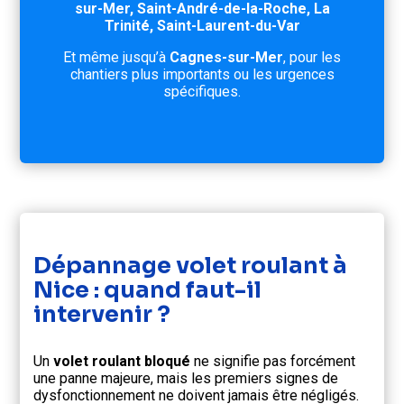
sur-Mer,
Saint-André-de-la-Roche,
La
Trinité,
Saint-Laurent-du-Var
Et même jusqu’à
Cagnes-sur-Mer
, pour les
chantiers plus importants ou les urgences
spécifiques.
Dépannage volet roulant à
Nice : quand faut-il
intervenir ?
Un
volet roulant bloqué
ne signifie pas forcément
une panne majeure, mais les premiers signes de
dysfonctionnement ne doivent jamais être négligés.