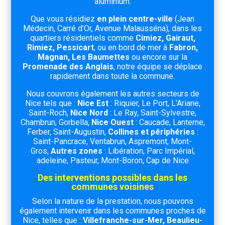
aluminium.
Que vous résidiez
en plein centre-ville
(Jean
Médecin, Carré d’Or, Avenue Malausséna), dans les
quartiers résidentiels comme
Cimiez, Gairaut,
Rimiez, Pessicart
, ou en bord de mer à
Fabron,
Magnan, Les Baumettes
ou encore sur la
Promenade des Anglais
, notre équipe se déplace
rapidement dans toute la commune.
Nous couvrons également les autres secteurs de
Nice tels que :
Nice Est
: Riquier, Le Port, L’Ariane,
Saint-Roch,
Nice Nord
: Le Ray, Saint-Sylvestre,
Chambrun, Gorbella,
Nice Ouest
: Caucade, Lanterne,
Ferber, Saint-Augustin,
Collines et périphéries
:
Saint-Pancrace, Ventabrun, Aspremont, Mont-
Gros,
Autres zones
: Libération, Parc Impérial,
adeleine, Pasteur, Mont-Boron, Cap de Nice
Des interventions possibles dans les
communes voisines
Selon la nature de la prestation, nous pouvons
également intervenir dans les communes proches de
Nice, telles que :
Villefranche-sur-Mer,
Beaulieu-